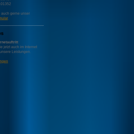
101352
 auch gerne unser
mular
.
es
rnetauftritt
e jetzt auch im Internet
 unsere Leistungen.
ungen