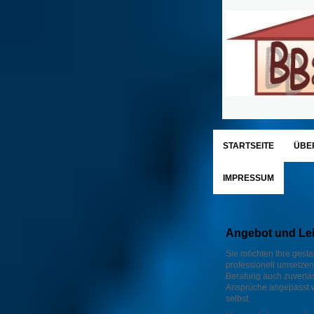
STARTSEITE
ÜBE
IMPRESSUM
Angebot und Leis
Sie möchten Ihre gesta
professionell umsetzen
Beratung auch zuverlä
Ansprüche angepasst w
selbst.