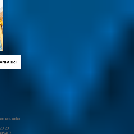
ANFAHRT
t
hen uns unter:
 23 23
305407