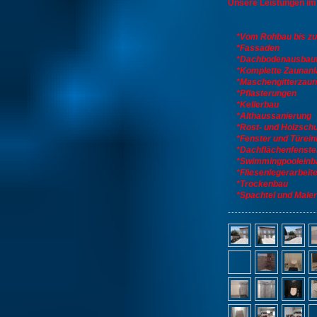
Unsere Leistungen im
*Vom Rohbau bis zum
*Fassaden
*Dachbodenausbau
*Komplette Zaunan
*Maschengitterzaun,S
*Pflasterungen
*Kellerbau
*Althaussanierung
*Rost- und Holzschu
*Fenster und Türein
*Dachflächenfenste
*Swimmingpooleinb
*Fliesenlegerarbeit
*Trockenbau
*Spachtel und Maler