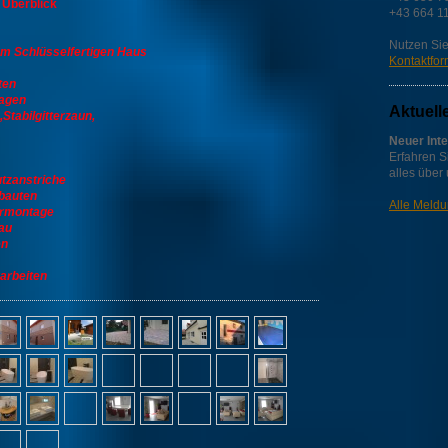
 Überblick
+43 664 1
Nutzen Sie
 Schlüsselfertigen Haus
Kontaktfor
ten
lagen
Aktuell
tabilgitterzaun,
Neuer Inte
Erfahren Si
alles über
tzanstriche
bauten
Alle Meld
rmontage
au
en
arbeiten