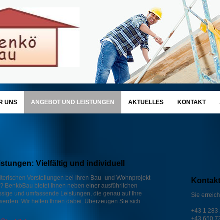
R UNS
ANGEBOT UND LEISTUNGEN
AKTUELLES
KONTAKT
tungen: Vielfältig und individuell
lterischen Vorstellungen bei Ihren Bau- und Wohnprojekt
Kontak
? BenköBau bietet Ihnen neben einer ausführlichen
ssige und umfassende Leistungen, die genau auf Ihre
Sie erreic
erden. Wir helfen Ihnen dabei. Überzeugen Sie sich
+43 1 283
+43 650 7